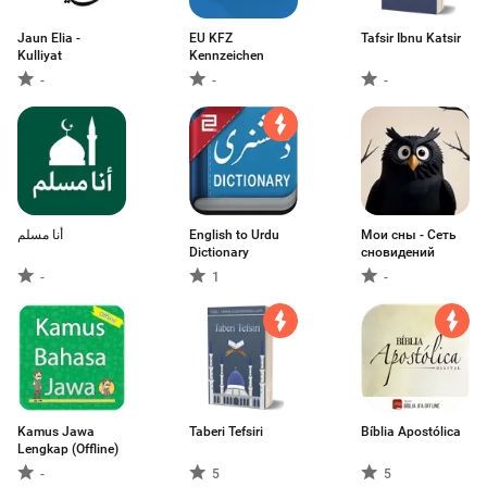
Jaun Elia -
EU KFZ
Tafsir Ibnu Katsir
Kulliyat
Kennzeichen
-
-
-
أنا مسلم
English to Urdu
Мои сны - Сеть
Dictionary
сновидений
-
1
-
Kamus Jawa
Taberi Tefsiri
Bíblia Apostólica
Lengkap (Offline)
-
5
5