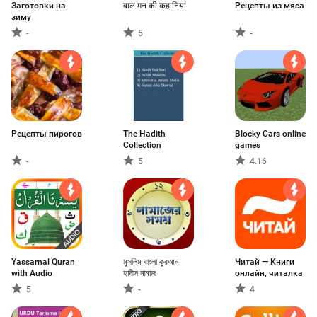
Заготовки на
बाल मन की कहानियां
Рецепты из мяса
зиму
-
5
-
Рецепты пирогов
The Hadith
Blocky Cars online
Collection
games
-
5
4.16
Yassarnal Quran
মুসলিম বাংলা কুরআন
Читай — Книги
with Audio
হাদীস নামাজ
онлайн, читалка
5
-
4