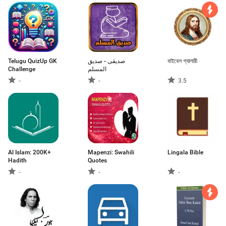
Telugu QuizUp GK
صديقى - صديق
বাইবেল গ্যালারী
Challenge
المسلم
-
-
3.5
Al Islam: 200K+
Mapenzi: Swahili
Lingala Bible
Hadith
Quotes
-
-
-