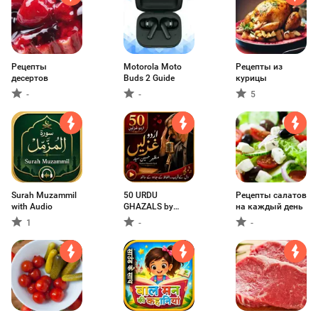
Рецепты
Motorola Moto
Рецепты из
десертов
Buds 2 Guide
курицы
-
-
5
Surah Muzammil
50 URDU
Рецепты салатов
with Audio
GHAZALS by
на каждый день
Mazhar
1
-
-