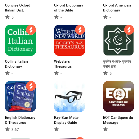
Concise Oxford
Oxford Dictionary
Oxford American
Italian Dict.
of the Bible
Dictionary
5
-
-
Collins Italian
Webster's
মুসলিম দাওয়াহ- কুরআন
Dictionary
Thesaurus
নামাজ দুআ
-
-
5
English Dictionary
Ray-Ban Meta-
EOT Cantiques du
& Thesaurus
Display Guide
Message
3.67
-
-