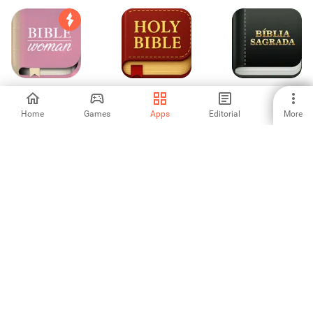
Bíblia JFA da
Offline Holy Bible
Bíblia Sagrada
Mulher
– KJV & NIV
Home
Games
Apps
Editorial
More
5
-
4
AFM Hymns
Anglican Shona
SDA Hymnal
Hymn book
-
-
-