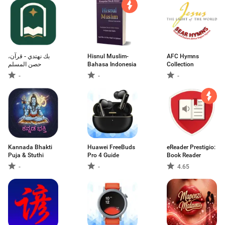
بك نهتدي - قرآن،
Hisnul Muslim-
AFC Hymns
حصن المسلم
Bahasa Indonesia
Collection
-
-
-
Kannada Bhakti
Huawei FreeBuds
eReader Prestigio:
Puja & Stuthi
Pro 4 Guide
Book Reader
-
-
4.65