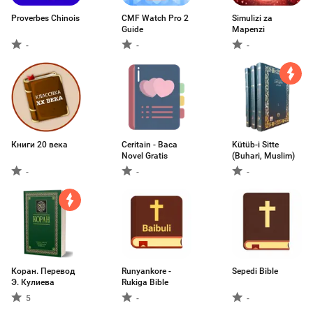
Proverbes Chinois
CMF Watch Pro 2
Simulizi za
Guide
Mapenzi
-
-
-
Книги 20 века
Ceritain - Baca
Kütüb-i Sitte
Novel Gratis
(Buhari, Muslim)
-
-
-
Коран. Перевод
Runyankore -
Sepedi Bible
Э. Кулиева
Rukiga Bible
5
-
-