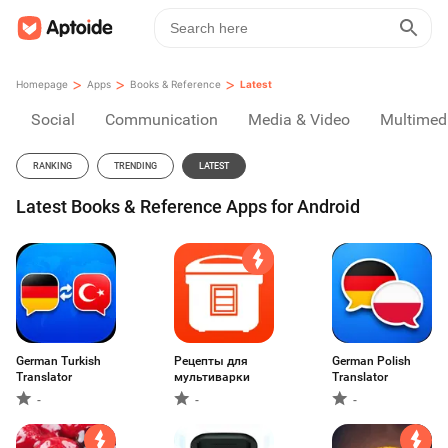
>
>
>
Homepage
Apps
Books & Reference
Latest
Social
Communication
Media & Video
Multimed
RANKING
TRENDING
LATEST
Latest Books & Reference Apps for Android
German Turkish
Рецепты для
German Polish
Translator
мультиварки
Translator
-
-
-