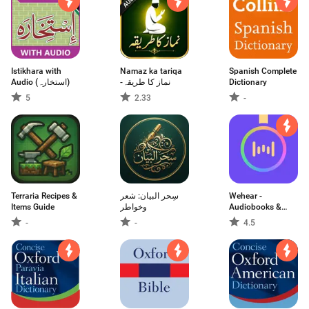
Istikhara with
Namaz ka tariqa
Spanish Complete
Audio (استخارہ)
-نماز کا طریقہ
Dictionary
5
2.33
-
Terraria Recipes &
سِحر البيان: شعر
Wehear -
Items Guide
وخواطر
Audiobooks &
Stories
-
-
4.5