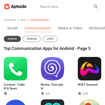
>
>
Homepage
Apps
Communication
Social
Communication
Media & Video
Multimed
RANKING
TRENDING
LATEST
Top Communication Apps for Android - Page 5
Contacts - Caller
Mocha: Trùm giải
WOLF Qanawat
ID & Spam
trí
-
4.5
4.47