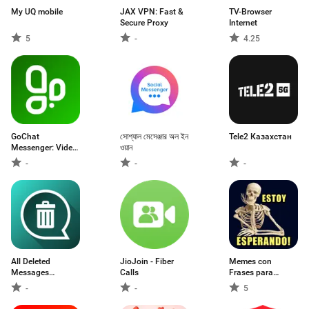
My UQ mobile
JAX VPN: Fast &
TV-Browser
Secure Proxy
Internet
5
-
4.25
GoChat
সোশ্যাল মেসেঞ্জার অল ইন
Tele2 Казахстан
Messenger: Video
ওয়ান
Calls
-
-
-
All Deleted
JioJoin - Fiber
Memes con
Messages
Calls
Frases para
Recovery
WhatsApp
-
-
5