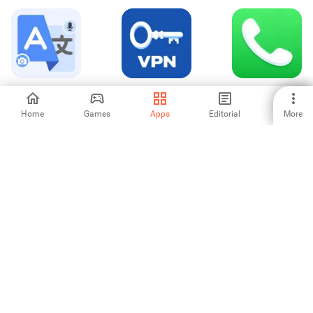
Translate・বাংলা-
VPN - secure, fast
Liquid Phone -
ইংরেজি অনুবাদক
VPN
iCall Dialer
Home
Games
Apps
Editorial
More
-
5
-
Duo Call - Dual
Global Calling
-
1
2
3
4
5
6
7
8