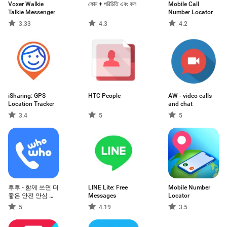
Voxer Walkie
ফোন + পরিচিতি এবং কল
Mobile Call
Talkie Messenger
Number Locator
3.33
4.3
4.2
iSharing: GPS
HTC People
AW - video calls
Location Tracker
and chat
3.4
5
5
후후 - 함께 쓰면 더
LINE Lite: Free
Mobile Number
좋은 안전 안심 서
Messages
Locator
비스
5
4.19
3.5