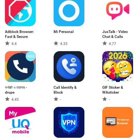
Adblock Browser:
Mi Personal
JusTalk - Video
Fast & Secure
Chat & Calls
4.4
4.33
4.77
কনটাক্ট ও ডায়ালার -
Call Identify &
GIF Sticker &
drupe
Block
WAsticker
4.45
-
-