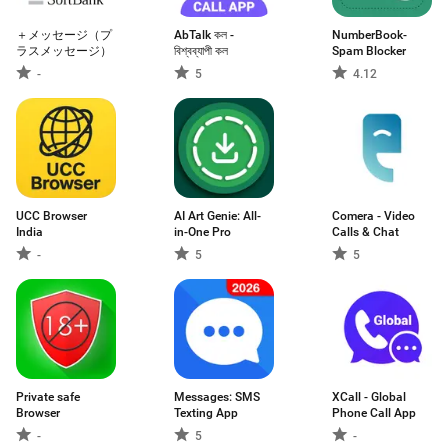
＋メッセージ（プ
AbTalk কল -
NumberBook-
ラスメッセージ）
বিশ্বব্যাপী কল
Spam Blocker
-
5
4.12
UCC Browser
AI Art Genie: All-
Comera - Video
India
in-One Pro
Calls & Chat
-
5
5
Private safe
Messages: SMS
XCall - Global
Browser
Texting App
Phone Call App
-
5
-