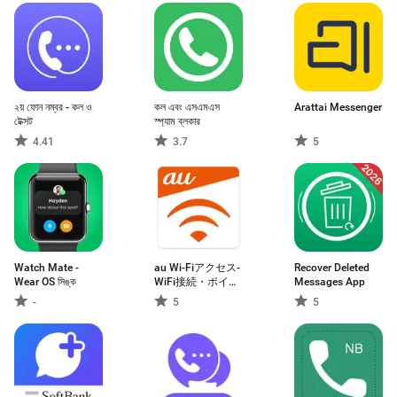
২য় ফোন নম্বর - কল ও
কল এবং এসএমএস
Arattai Messenger
টেক্সট
স্প্যাম ব্লকার
4.41
3.7
5
Watch Mate -
au Wi-Fiアクセス-
Recover Deleted
Wear OS সিঙ্ক
WiFi接続・ポイ活
Messages App
もできるアプリ
-
5
5