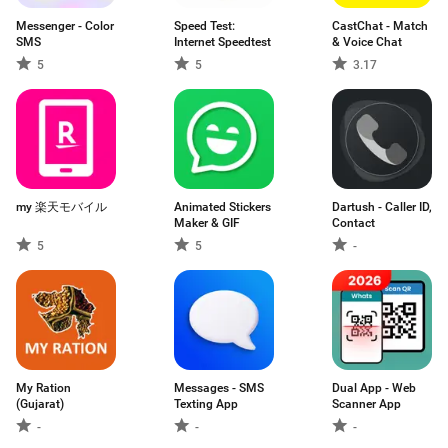
Messenger - Color
Speed Test:
CastChat - Match
SMS
Internet Speedtest
& Voice Chat
5
5
3.17
my 楽天モバイル
Animated Stickers
Dartush - Caller ID,
Maker & GIF
Contact
5
5
-
My Ration
Messages - SMS
Dual App - Web
(Gujarat)
Texting App
Scanner App
-
-
-