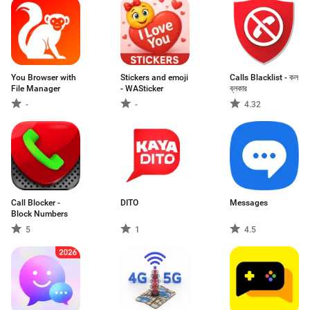
You Browser with
Stickers and emoji
Calls Blacklist - কল
File Manager
- WASticker
ব্লকার
-
-
4.32
Call Blocker -
DITO
Messages
Block Numbers
5
1
4.5